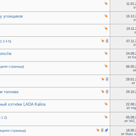
11.01
о
 у угонщиков
16.12
о
19.11
07.11
2
3
4
5
)
о
orsche
24.09
от
Ka
дняя страница
)
06.05
о
28.01
от
м топливе
29.10
ный хэтчбек LADA Kalina
22.08
от
mig
05.08
1
2
)
от
VAZ_
18.05
едняя страница
)
от
Макс 