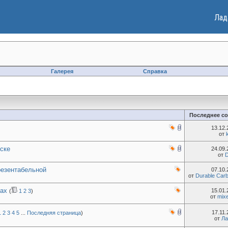
Лад
Галерея
Справка
Последнее с
13.12
от
дске
24.09
от
резентабельной
07.10
от
Durable Carb
нах
15.01
(
1
2
3
)
от
mix
17.11
1
2
3
4
5
...
Последняя страница
)
от
Ла