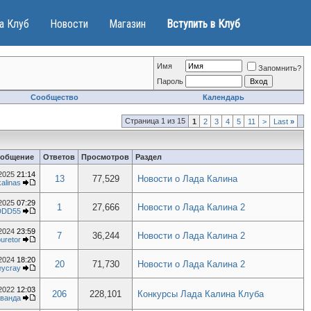
а Клуб
Новости
Магазин
Вступить в Клуб
Имя
Запомнить?
Пароль
Сообщество
Календарь
Страница 1 из 15
1
2
3
4
5
11
>
Last
»
ообщение
Ответов
Просмотров
Раздел
.2025
21:14
13
77,529
Новости о Лада Калина
kalinas
.2025
07:29
1
27,666
Новости о Лада Калина 2
DDD55
.2024
23:59
7
36,244
Новости о Лада Калина 2
uretor
.2024
18:20
20
71,730
Новости о Лада Калина 2
eycray
.2022
12:03
206
228,101
Конкурсы Лада Калина Клуба
ванда