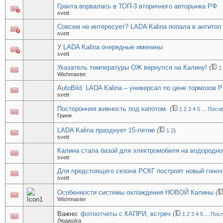
Гранта ворвалась в ТОП-3 вторичного авторынка РФ
svett
Совсем не интересует? LADA Kalina попала в антитоп
svett
У LADA Kalina очередные именины
svett
Указатель температуры ОЖ вернулся на Калину!
(
1
Wishmaster
AutoBild: LADA Kalina – универсал по цене тормозов P
svett
Посторонняя живность под капотом.
(
1
2
3
4
5
...
После
Гриня
LADA Kalina празднует 15-летие
(
1
2
)
svett
Калина стала базой для электромобиля на водородно
svett
Для предстоящего сезона РСКГ построят новый гоноч
svett
Особенности системы охлаждения НОВОЙ Калины
(
Wishmaster
Важно:
фотоотчеты с КАПРИ, встреч
(
1
2
3
4
5
...
Посл
Людашka