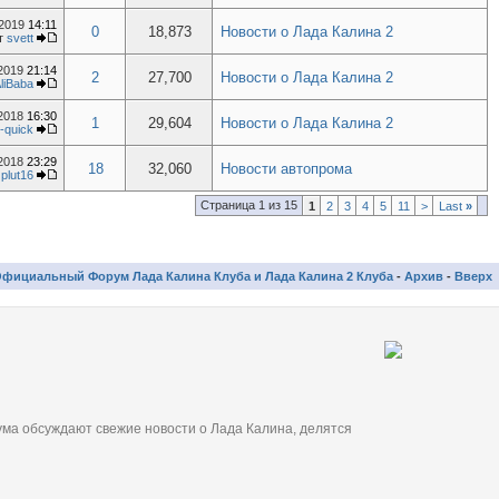
.2019
14:11
0
18,873
Новости о Лада Калина 2
т
svett
.2019
21:14
2
27,700
Новости о Лада Калина 2
liBaba
.2018
16:30
1
29,604
Новости о Лада Калина 2
-quick
.2018
23:29
18
32,060
Новости автопрома
т
plut16
Страница 1 из 15
1
2
3
4
5
11
>
Last
»
фициальный Форум Лада Калина Клуба и Лада Калина 2 Клуба
-
Архив
-
Вверх
ма обсуждают свежие новости о Лада Калина, делятся