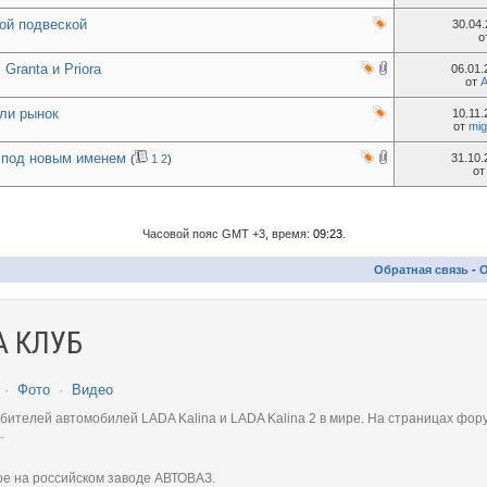
ой подвеской
30.04
о
Granta и Priora
06.01
от
A
ули рынок
10.11
от
mig
 под новым именем
31.10
(
1
2
)
о
Часовой пояс GMT +3, время:
09:23
.
Обратная связь
-
О
 КЛУБ
·
Фото
·
Видео
телей автомобилей LADA Kalina и LADA Kalina 2 в мире. На страницах фору
.
ое на российском заводе АВТОВАЗ.