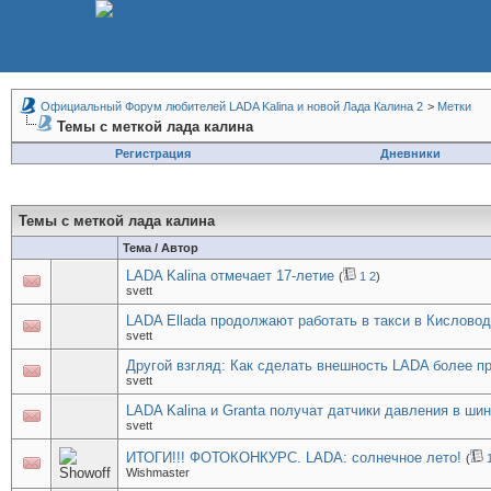
Официальный Форум любителей LADA Kalina и новой Лада Калина 2
>
Метки
Темы с меткой
лада калина
Регистрация
Дневники
Темы с меткой
лада калина
Тема / Автор
LADA Kalina отмечает 17-летие
(
1
2
)
svett
LADA Ellada продолжают работать в такси в Кислово
svett
Другой взгляд: Как сделать внешность LADA более п
svett
LADA Kalina и Granta получат датчики давления в ши
svett
ИТОГИ!!! ФОТОКОНКУРС. LADA: солнечное лето!
(
Wishmaster