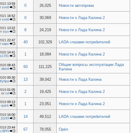
.2022
13:59
0
26,025
Новости автопрома
т
svett
.2021
16:52
0
30,069
Новости о Лада Калина 2
т
svett
.2021
13:22
8
24,219
Новости о Лада Калина 2
от
styx
.2021
22:47
40
102,329
LADA глазами потребителей
т
oapv
.2020
14:41
1
18,084
Новости о Лада Калина 2
s1781
Общие вопросы эксплуатации Лада
.2020
08:43
60
111,225
т
aland
Калина
.2020
00:30
13
39,042
Новости о Лада Калина
Кубра
.2019
01:05
2
19,425
Новости о Лада Калина 2
от
rol
.2019
09:13
1
23,051
Новости о Лада Калина 2
-quick
.2019
16:00
14
49,512
LADA глазами потребителей
11193
.2019
23:44
67
78,055
Орёл
из ВРН