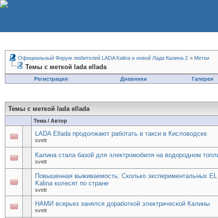
Официальный Форум любителей LADA Kalina и новой Лада Калина 2
>
Метки
Темы с меткой
lada ellada
Регистрация
Дневники
Галерея
Темы с меткой
lada ellada
Тема / Автор
LADA Ellada продолжают работать в такси в Кисловодске
svett
Калина стала базой для электромобиля на водородном топл
svett
Повышенная выживаемость: Сколько экспериментальных EL
Kalina колесят по стране
svett
НАМИ всерьез занялся доработкой электрической Калины
svett