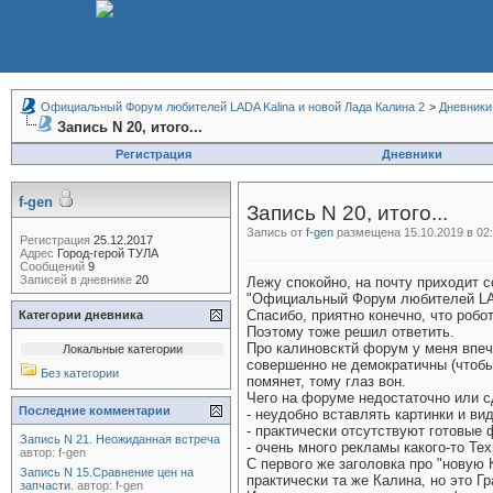
Официальный Форум любителей LADA Kalina и новой Лада Калина 2
>
Дневники
Запись N 20, итого...
Регистрация
Дневники
f-gen
Запись N 20, итого...
Запись от
f-gen
размещена 15.10.2019 в 02
Регистрация
25.12.2017
Адрес
Город-герой ТУЛА
Сообщений
9
Записей в дневнике
20
Лежу спокойно, на почту приходит 
"Официальный Форум любителей LADA
Спасибо, приятно конечно, что робо
Категории дневника
Поэтому тоже решил ответить.
Про калиновсктй форум у меня впеч
Локальные категории
совершенно не демократичны (чтобы 
Без категории
помянет, тому глаз вон.
Чего на форуме недостаточно или с
Последние комментарии
- неудобно вставлять картинки и ви
- практически отсутствуют готовые
Запись N 21. Неожиданная встреча
- очень много рекламы какого-то Тех
автор:
f-gen
С первого же заголовка про "новую 
Запись N 15.Сравнение цен на
практически та же Калина, но это Г
запчасти.
автор:
f-gen