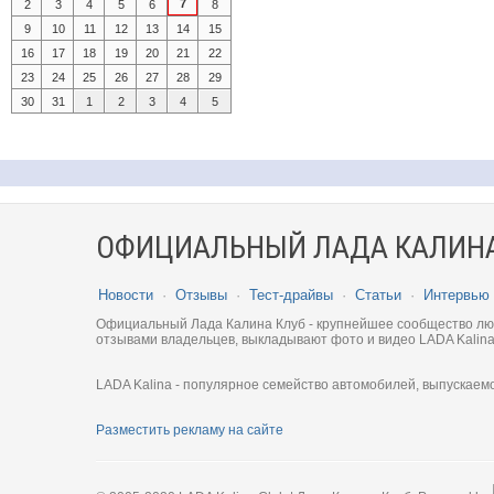
7
2
3
4
5
6
8
9
10
11
12
13
14
15
16
17
18
19
20
21
22
23
24
25
26
27
28
29
30
31
1
2
3
4
5
ОФИЦИАЛЬНЫЙ ЛАДА КАЛИНА
Новости
·
Отзывы
·
Тест-драйвы
·
Статьи
·
Интервью
Официальный Лада Калина Клуб - крупнейшее сообщество люби
отзывами владельцев, выкладывают фото и видео LADA Kalina
LADA Kalina - популярное семейство автомобилей, выпускаем
Разместить рекламу на сайте