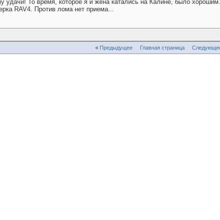
 удачи! То время, которое я и жена катались на Калине, было хороши
ерка RAV4. Против лома нет приема...
«
Предыдущее
Главная страница
Следующе