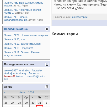
И все же на прощанье желаю форуму
Запись N8. Еще раз про замену
Чтож, на смену Калине пришла 3-дв
масла.
автор:
f-gen
Еще раз всем удачи!
Запись N6. Некоторые косяки.
Часть 1.
автор:
f-gen
Запись N9. Ливень,
Размещено в
Без категории
аквапланирование.
автор:
f-gen
Последние записи
Комментарии
Запись N 21. Неожиданная встреча
Запись N 20, итого...
Запись N 19, заключительная.
Запись N 18. Продана!!!
Запись N 17. Осмотр Калины
покупателями.
Последние посетители
alex---1967
Andrabcp
Andrafuk
Andrajda
Andranqp
Andrarzm
bokareff
isabur
ruslan-life@mail.ru
trol
Архив
<
Август 2026
Вс
Пн
Вт
Ср
Чт
Пт
Сб
26
27
28
29
30
31
1