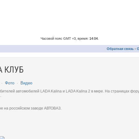
Часовой пояс GMT +3, время:
14:04
.
Обратная связь
-
О
 КЛУБ
·
Фото
·
Видео
телей автомобилей LADA Kalina и LADA Kalina 2 в мире. На страницах фору
.
ое на российском заводе АВТОВАЗ.