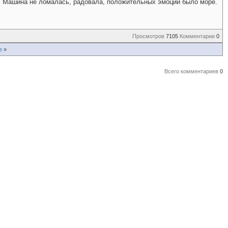
м. Машина не ломалась, радовала, положительных эмоций было море.
Просмотров
7105
Комментарии
0
е
»
Всего комментариев
0