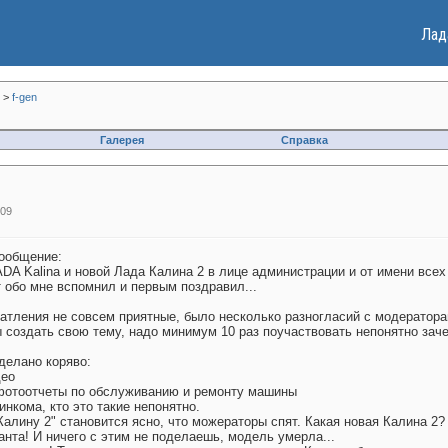
Лад
>
f-gen
Галерея
Справка
:09
сообщение:
 Kalina и новой Лада Калина 2 в лице администрации и от имени всех
т обо мне вспомнил и первым поздравил...
атления не совсем приятные, было несколько разногласий с модератора
создать свою тему, надо минимум 10 раз поучаствовать непонятно зачем
делано коряво:
део
 фотоотчеты по обслуживанию и ремонту машины
инкома, кто это такие непонятно.
Калину 2" становится ясно, что можераторы спят. Какая новая Калина 2?
ранта! И ничего с этим не поделаешь, модель умерла...