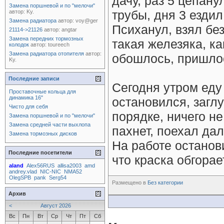
дачу, раз 5 цепану
Замена поршневой и по "мелочи"
трубы, дня 3 ездил 
автор:
Ky.
Замена радиатора
автор:
voy@ger
Психанул, взял бе
21114->21126
автор:
angtar
Замена передних тормозных
такая железяка, ка
колодок
автор:
toureech
Замена радиатора отопителя
автор:
обошлось, пришлос
Ky.
Последние записи
Сегодня утром еду 
Проставочные кольца для
динамика 16"
остановился, заглу
Чисто для себя
порядке, ничего н
Замена поршневой и по "мелочи"
Замена средней части выхлопа
пахнет, поехал дал
Замена тормозных дисков
На работе останови
Последние посетители
что краска обгорает
aland
Alex56RUS
allisa2003
amd
andrey.vlad
NIC-NIC
NMA52
OlegSPB
pank
Serg54
Размещено в
Без категории
Архив
<
Август 2026
Вс
Пн
Вт
Ср
Чт
Пт
Сб