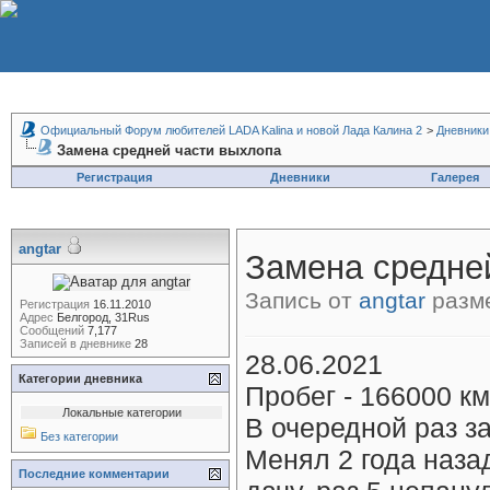
Официальный Форум любителей LADA Kalina и новой Лада Калина 2
>
Дневники
Замена средней части выхлопа
Регистрация
Дневники
Галерея
angtar
Замена средне
Запись от
angtar
разме
Регистрация
16.11.2010
Адрес
Белгород, 31Rus
Сообщений
7,177
Записей в дневнике
28
28.06.2021
Категории дневника
Пробег - 166000 км
Локальные категории
В очередной раз з
Без категории
Менял 2 года наза
Последние комментарии