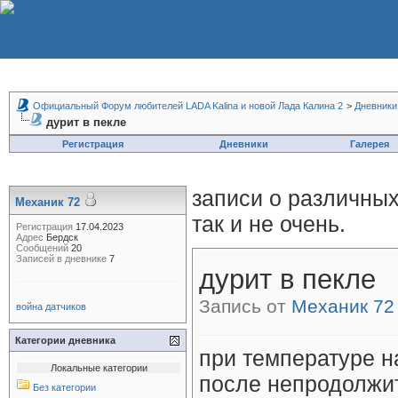
Официальный Форум любителей LADA Kalina и новой Лада Калина 2
>
Дневники
дурит в пекле
Регистрация
Дневники
Галерея
записи о различных
Механик 72
так и не очень.
Регистрация
17.04.2023
Адрес
Бердск
Сообщений
20
Записей в дневнике
7
дурит в пекле
Запись от
Механик 72
война датчиков
Категории дневника
при температуре н
Локальные категории
после непродолжит
Без категории