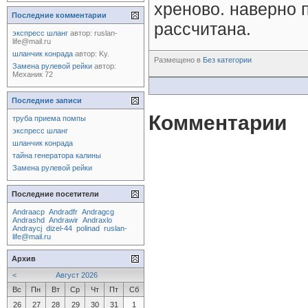
хреново. наверно 
Последние комментарии
рассчитана.
экспресс шланг
автор:
ruslan-
life@mail.ru
шланчик конрада
автор:
Ky.
Размещено в
Без категории
Замена рулевой рейки
автор:
Механик 72
Последние записи
Комментарии
труба приема помпы
экспресс шланг
шланчик конрада
тайна генератора калины
Замена рулевой рейки
Последние посетители
Andraacp
Andradfr
Andragcg
Andrashd
Andrawir
Andraxlo
Andraycj
dizel-44
polinad
ruslan-
life@mail.ru
Архив
<
Август 2026
Вс
Пн
Вт
Ср
Чт
Пт
Сб
26
27
28
29
30
31
1