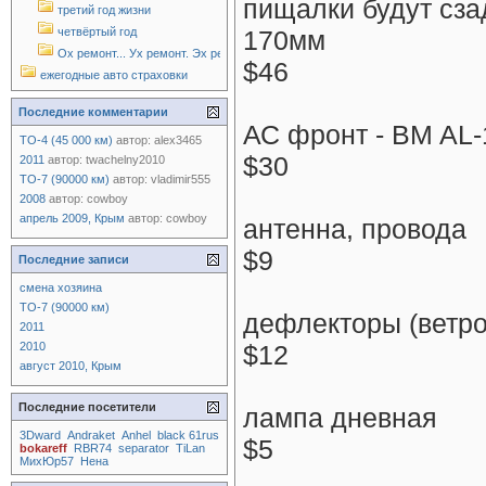
пищалки будут сза
третий год жизни
четвёртый год
170мм
Ох ремонт... Ух ремонт. Эх ремонт!
$46
ежегодные авто страховки
Последние комментарии
АС фронт - BM AL-1
ТО-4 (45 000 км)
автор:
alex3465
$30
2011
автор:
twachelny2010
ТО-7 (90000 км)
автор:
vladimir555
2008
автор:
cowboy
апрель 2009, Крым
автор:
cowboy
антенна, провода
$9
Последние записи
смена хозяина
ТО-7 (90000 км)
дефлекторы (ветро
2011
2010
$12
август 2010, Крым
Последние посетители
лампа дневная
3Dward
Andraket
Anhel
black 61rus
$5
bokareff
RBR74
separator
TiLan
МихЮр57
Нена