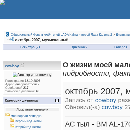
Официальный Форум любителей LADA Kalina и новой Лада Калина 2
>
Дневники
октябрь 2007, музыкальный
Регистрация
Дневники
Галерея
О жизни моей мал
cowboy
подробности, фак
Регистрация
18.10.2007
Адрес
Днепропетровск
Сообщений
217
октябрь 2007,
Записей в дневнике
40
Запись от
cowboy
разм
Категории дневника
Обновил(-а)
cowboy
27
Локальные категории
моя первая лошадка
первый год жизни
АС тыл - BM AL-17
второй год жизни