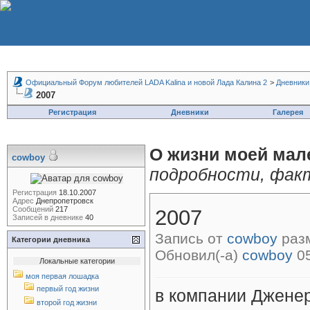
Официальный Форум любителей LADA Kalina и новой Лада Калина 2
>
Дневники
2007
Регистрация
Дневники
Галерея
О жизни моей мал
cowboy
подробности, фак
Регистрация
18.10.2007
Адрес
Днепропетровск
Сообщений
217
2007
Записей в дневнике
40
Запись от
cowboy
разм
Категории дневника
Обновил(-а)
cowboy
05
Локальные категории
моя первая лошадка
первый год жизни
в компании Джене
второй год жизни