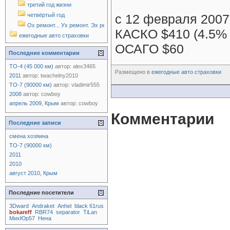
третий год жизни
четвёртый год
с 12 февраля 2007
Ох ремонт... Ух ремонт. Эх ремонт!
КАСКО $410 (4.5% 
ежегодные авто страховки
ОСАГО $60
Последние комментарии
ТО-4 (45 000 км)
автор:
alex3465
Размещено в
ежегодные авто страховки
2011
автор:
twachelny2010
ТО-7 (90000 км)
автор:
vladimir555
2008
автор:
cowboy
апрель 2009, Крым
автор:
cowboy
Комментарии
Последние записи
смена хозяина
ТО-7 (90000 км)
2011
2010
август 2010, Крым
Последние посетители
3Dward
Andraket
Anhel
black 61rus
bokareff
RBR74
separator
TiLan
МихЮр57
Нена