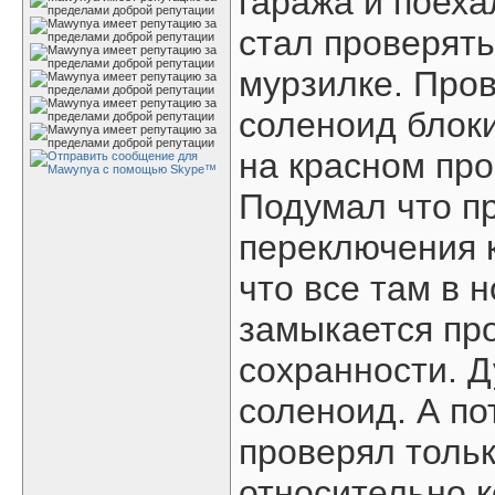
гаража и поеха
стал проверять
мурзилке. Про
соленоид блок
на красном про
Подумал что п
переключения 
что все там в 
замыкается про
сохранности. 
соленоид. А по
проверял тольк
относительно к