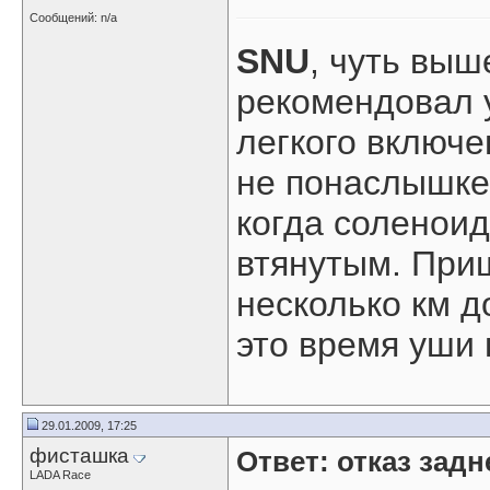
Сообщений: n/a
SNU
, чуть выш
рекомендовал 
легкого включе
не понаслышке,
когда соленоид
втянутым. При
несколько км д
это время уши 
29.01.2009, 17:25
фисташка
Ответ: отказ зад
LADA Race