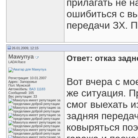
прилагать не н
ошибиться с в
передачи ЗХ. 
26.01.2009, 12:15
Mawynya
Ответ: отказ зад
LADA Race
Регистрация: 10.01.2007
Вот вчера с м
Адрес: Запорожье
Пол: Мужской
Автомобиль:
ВАЗ 11183
же ситуация. П
Сообщений: 165
Вес репутации:
33
смог выехать и
задняя переда
ковыряться по