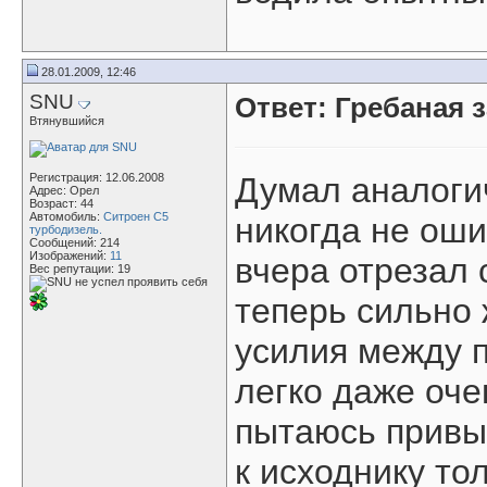
28.01.2009, 12:46
SNU
Ответ: Гребаная 
Втянувшийся
Регистрация: 12.06.2008
Думал аналогич
Адрес: Орел
Возраст: 44
Автомобиль:
Ситроен С5
никогда не оши
турбодизель.
Сообщений: 214
Изображений:
11
вчера отрезал 
Вес репутации:
19
теперь сильно 
усилия между 
легко даже оче
пытаюсь привы
к исходнику то