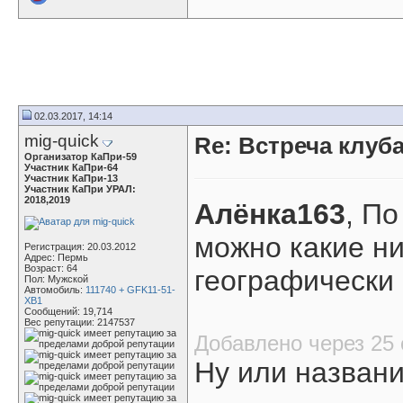
02.03.2017, 14:14
mig-quick
Re: Встреча клуба
Организатор КаПри-59
Участник КаПри-64
Участник КаПри-13
Участник КаПри УРАЛ:
2018,2019
Алёнка163
, П
можно какие ни
Регистрация: 20.03.2012
Адрес: Пермь
Возраст: 64
географически 
Пол: Мужской
Автомобиль:
111740 + GFK11-51-
XB1
Сообщений: 19,714
Вес репутации:
2147537
Добавлено через 25 
Ну или названи