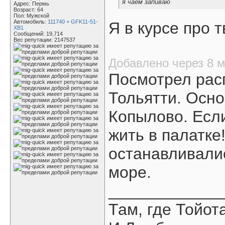
я чаем запиваю
Адрес: Пермь
Возраст: 64
Пол: Мужской
Автомобиль:
111740 + GFK11-51-
Я в курсе про 
XB1
Сообщений: 19,714
Вес репутации:
2147537
Добавлено через 8 
Посмотрел рас
Тольятти. Осно
Копылово. Если
жить в палатке
останавливалис
море.
____________
Там, где Тойот