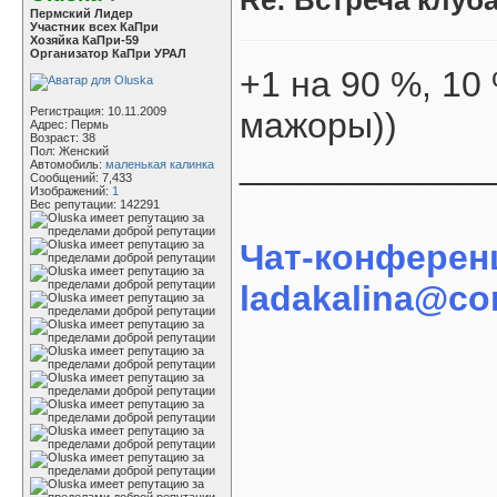
Re: Встреча клуба
Пермский Лидер
Участник всех КаПри
Хозяйка КаПри-59
Организатор КаПри УРАЛ
+1 на 90 %, 10
Регистрация: 10.11.2009
мажоры))
Адрес: Пермь
Возраст: 38
Пол: Женский
____________
Автомобиль:
маленькая калинка
Сообщений: 7,433
Изображений:
1
Вес репутации:
142291
Чат-конферен
ladakalina@con