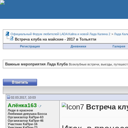
Официальный Форум любителей LADA Kalina и новой Лада Калина 2
>
Лада Кал
Встреча клуба на майские - 2017 в Тольятти
Регистрация
Дневники
Галерея
Важные мероприятия Лада Клуба
Всеклубные встречи, выезды, путешеств
02.03.2017, 10:03
Алёнка163
Встреча кл
Леди в красном
Любимая девушка Босса
Организатор КаПри-63
Организатор КаПри-46
Участник КаПри-16
Участник КаПри-73