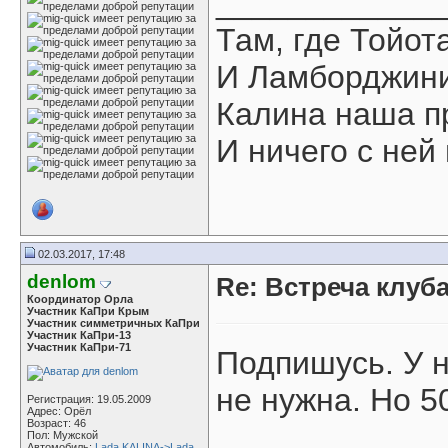
____________
Там, где Тойот
И Ламборджини
Калина наша п
И ничего с ней 
02.03.2017, 17:48
denlom
Re: Встреча клуба
Координатор Орла
Участник КаПри Крым
Участник симметричных КаПри
Участник КаПри-13
Участник КаПри-71
Подпишусь. У н
не нужна. Но 5
Регистрация: 19.05.2009
Адрес: Орёл
Возраст: 46
____________
Пол: Мужской
Автомобиль:
Lada KALINA->Lada