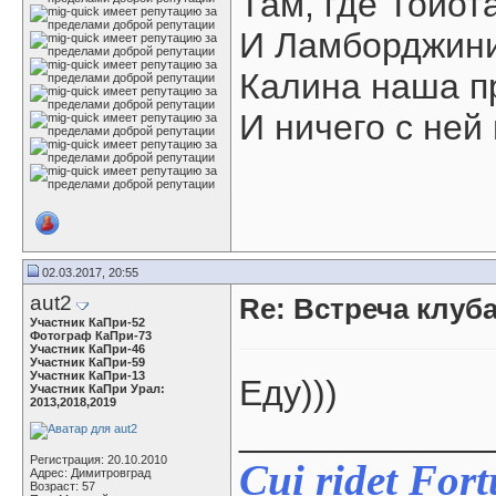
Там, где Тойот
И Ламборджини
Калина наша п
И ничего с ней 
02.03.2017, 20:55
aut2
Re: Встреча клуба
Участник КаПри-52
Фотограф КаПри-73
Участник КаПри-46
Участник КаПри-59
Участник КаПри-13
Еду)))
Участник КаПри Урал:
2013,2018,2019
____________
Регистрация: 20.10.2010
Cui ridet For
Адрес: Димитровград
Возраст: 57