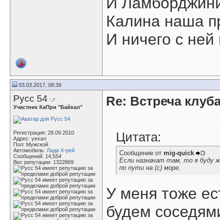
И Ламборджини
Калина наша п
И ничего с ней 
03.03.2017, 08:39
Русс 54
Re: Встреча клуба
Участник КаПри "Байкал"
Регистрация: 28.09.2010
Цитата:
Адрес: уехал
Пол: Мужской
Автомобиль:
Лада Х-рей
Сообщение от
mig-quick
Сообщений: 14,554
Если назначат там, то я буду 
Вес репутации:
1322869
по пути на (с) море.
У меня тоже ес
будем соседями!