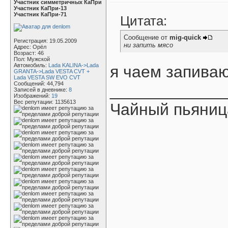
Участник симметричных КаПри
Участник КаПри-13
Участник КаПри-71
Цитата:
Сообщение от
mig-quick
Регистрация: 19.05.2009
ни запить мясо
Адрес: Орёл
Возраст: 46
Пол: Мужской
Автомобиль:
Lada KALINA->Lada
я чаем запиваю
GRANTA->Lada VESTA CVT +
Lada VESTA SW EVO CVT
Сообщений: 44,794
____________
Записей в дневнике:
8
Изображений:
19
Вес репутации:
1135613
Чайный пьяниц