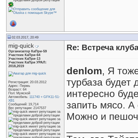
02.03.2017, 20:49
mig-quick
Re: Встреча клуба
Организатор КаПри-59
Участник КаПри-64
Участник КаПри-13
Участник КаПри УРАЛ:
2018,2019
denlom
, Я тож
турбаза будет 
Регистрация: 20.03.2012
Адрес: Пермь
Возраст: 64
интересно буде
Пол: Мужской
Автомобиль:
111740 + GFK11-51-
XB1
запить мясо. А 
Сообщений: 19,714
Вес репутации:
2147537
Можно и пешоч
____________