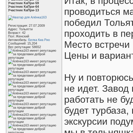
Итак, в процес
Участник КаПри-59
Участник КаПри-64
проводиться м
Участник КаПри-13
победил Тольят
Регистрация: 27.07.2009
Адрес: Тольятти
проходить в пе
Возраст: 42
Пол: Женский
Автомобиль:
Белка Киа Рио
Место встречи
Сообщений: 15,204
Вес репутации:
58652
Цены и вариан
Ну и повторюс
не идет. Завод
работать не бу
будет турбаза,
экскурсии поду
мы в тельняшка