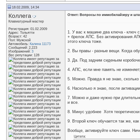
18.02.2009, 14:34
Коллега
Ответ: Вопросы по иммобилайзеру и шта
Клавиатурный мастер
Регистрация: 01.02.2009
1. У вас к машине два ключа - ключ 
Адрес: Тольятти
Возраст: 42
+ брелок АПС. Без активирования АПС
Пол: Мужской
этого ключа тоже.
Автомобиль:
Калина 11173
Сообщений: 2,223
2. Вы правы - разные вещи. Когда об
Изображений:
3
Вес репутации:
128
3. Да. Под задним сиденьем коробочк
4. АПС, если мне память не изменяет
5. Можно. Правда я не знаю, сколько
6. Насколько я знаю, после активаци
7. Можно и даже нужно при длительн
и все.
8. Минус удобнее
Хотя теоретически
9. Второй ключ обучается так же, как
Вообще, активируйте ключ сами. Ниче
Цитата: