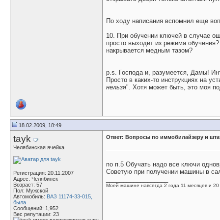
По ходу написания вспомнил еще вопр
10. При обучении ключей в случае о
просто выходит из режима обучения?
накрывается медным тазом?
p.s. Господа и, разумеется, Дамы! И
Просто в каких-то инструкциях на уст
нельзя
". Хотя может быть, это моя п
18.02.2009, 18:49
tayk
Ответ: Вопросы по иммобилайзеру и шта
Челябинская ячейка
по п.5 Обучать надо все ключи одно
Советую при получении машины в сал
Регистрация: 20.11.2007
__________________
Адрес: Челябинск
Возраст: 57
Моей машине навсегда 2 года 11 месяцев и 20
Пол: Мужской
Автомобиль:
ВАЗ 11174-33-015,
была
Сообщений: 1,952
Вес репутации:
23