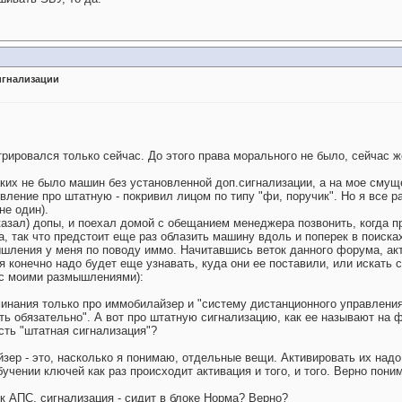
игнализации
трировался только сейчас. До этого права морального не было, сейчас 
аких не было машин без установленной доп.сигнализации, а на мое смущ
явление про штатную - покривил лицом по типу "фи, поручик". Но я все р
не один).
казал) допы, и поехал домой с обещанием менеджера позвонить, когда 
а, так что предстоит еще раз облазить машину вдоль и поперек в поиска
мышления у меня по поводу иммо. Начитавшись веток данного форума, ак
тя конечно надо будет еще узнавать, куда они ее поставили, или искать 
с моими размышлениями):
минания только про иммобилайзер и "систему дистанционного управления"
ть обязательно". А вот про штатную сигнализацию, как ее называют на ф
есть "штатная сигнализация"?
зер - это, насколько я понимаю, отдельные вещи. Активировать их надо
учении ключей как раз происходит активация и того, и того. Верно пони
ок АПС, сигнализация - сидит в блоке Норма? Верно?