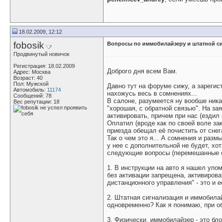
18.02.2009, 12:12
fobosik
Вопросы по иммобилайзеру и штатной с
Продвинутый новичок
Регистрация: 18.02.2009
Доброго дня всем Вам.
Адрес: Москва
Возраст: 40
Пол: Мужской
Давно тут на форуме сижу, а зарегис
Автомобиль:
11174
нахожусь весь в сомнениях...
Сообщений: 78
В салоне, разумеется ну вообше ник
Вес репутации:
18
"хорошая, с обратной связью". На за
активировать, причем при нас (ездил 
Оплатил (вроде как по своей воле за
приезда обещал её почистить от снег
Так о чем это я... А сомнения и раз
у нее с дополнительной не будет, хо
следующие вопросы (перемешанные 
1. В инструкции на авто я нашел упо
без активации запрещена, активирова
дистанционного управления" - это и 
2. Штатная сигнализация и иммобилай
одновременно? Как я понимаю, при об
3. Физически, иммобилайзер - это бл