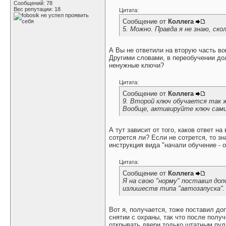
Сообщений: 78
Вес репутации:
18
Цитата:
Сообщение от
Коллега
5. Можно. Правда я не знаю, ско
А Вы не ответили на вторую часть в
Другими словами, в переобучении дол
ненужные ключи?
Цитата:
Сообщение от
Коллега
9. Второй ключ обучается так ж
Вообще, активируйте ключ сами
А тут зависит от того, каков ответ 
сотрется ли? Если не сотрется, то з
инструкция вида "начали обучение - 
Цитата:
Сообщение от
Коллега
Я на свою "норму" поставил доп
излишеств типа "автозапуска".
Вот я, получается, тоже поставил до
снятии с охраны, так что после полу
открывать двери только штатным пул