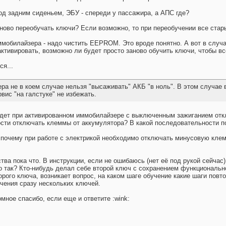
под задним сиденьем, ЭБУ - спереди у пассажира, а АПС где?
аново переобучать ключи? Если возможно, то при переобучении все ста
ммобилайзера - надо чистить EEPROM. Это вроде понятно. А вот в случа
активировать, возможно ли будет просто заново обучить ключи, чтобы в
ся...
ера не в коем случае нельзя "высаживать" АКБ "в ноль". В этом случа
вис "на галстуке" не избежать.
дет при активированном иммобилайзере с выключенным зажиганием отк
ости отключать клеммы от аккумулятора? В какой последовательности 
, почему при работе с электрикой необходимо отключать минусовую кл
тва пока что. В инструкции, если не ошибаюсь (нет её под рукой сейчас
о так? Кто-нибудь делал себе второй ключ с сохранением функционально
орого ключа, возникает вопрос, на каком шаге обучение какие шаги пов
учения сразу нескольких ключей.
мное спасибо, если еще и ответите :wink: