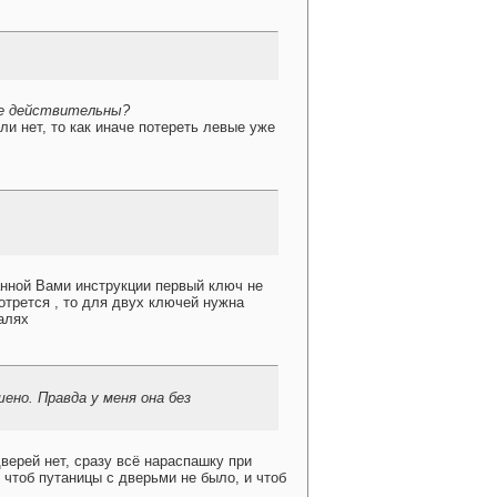
не действительны?
и нет, то как иначе потереть левые уже
данной Вами инструкции первый ключ не
отрется , то для двух ключей нужна
талях
ено. Правда у меня она без
верей нет, сразу всё нараспашку при
 чтоб путаницы с дверьми не было, и чтоб