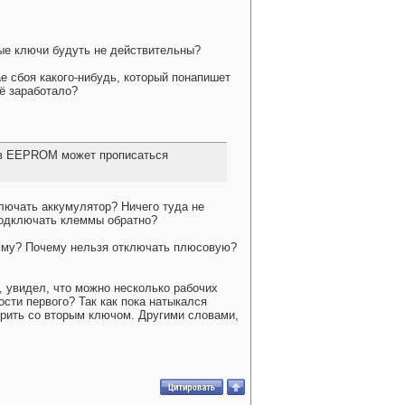
рые ключи будуть не действительны?
е сбоя какого-нибудь, который понапишет
сё заработало?
е в EEPROM может прописаться
лючать аккумулятор? Ничего туда не
подключать клеммы обратно?
емму? Почему нельзя отключать плюсовую?
), увидел, что можно несколько рабочих
сти первого? Так как пока натыкался
торить со вторым ключом. Другими словами,