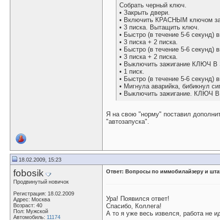
Собрать черный ключ.
• Закрыть двери.
• Включить КРАСНЫМ ключом за
• 3 писка. Вытащить ключ.
• Быстро (в течение 5-6 секунд
• 3 писка + 2 писка.
• Быстро (в течение 5-6 секунд
• 3 писка + 2 писка.
• Выключить зажигание КЛЮЧ В
• 1 писк.
• Быстро (в течение 5-6 секунд)
• Мигнула аварийка, бибикнул си
• Выключить зажигание. КЛЮЧ В
Я на свою "норму" поставил дополнит
"автозапуска".
18.02.2009, 15:23
fobosik
Ответ: Вопросы по иммобилайзеру и шта
Продвинутый новичок
Регистрация: 18.02.2009
Ура! Появился ответ!
Адрес: Москва
Возраст: 40
Спасибо, Коллега!
Пол: Мужской
А то я уже весь извелся, работа не ид
Автомобиль:
11174