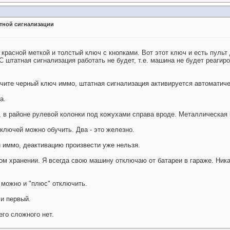
тной сигнализации
с красной меткой и толстый ключ с кнопками. Вот этот ключ и есть пуль
 штатная сигнализация работать не будет, т.е. машина не будет реагиро
учите черный ключ иммо, штатная сигнализация активируется автоматиче
а.
, в районе рулевой колонки под кожухами справа вроде. Металлическая 
 ключей можно обучить. Два - это железно.
и иммо, деактивацию произвести уже нельзя.
ом хранении. Я всегда свою машину отключаю от батареи в гараже. Ник
 можно и "плюс" отключить.
 и первый.
го сложного нет.