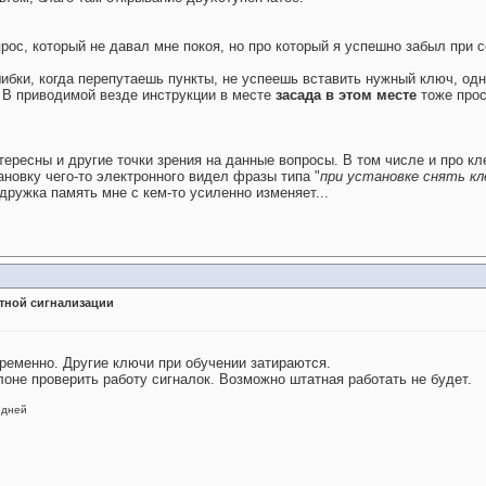
ос, который не давал мне покоя, но про который я успешно забыл при с
шибки, когда перепутаешь пункты, не успеешь вставить нужный ключ, од
 В приводимой везде инструкции в месте
засада в этом месте
тоже прос
нтересны и другие точки зрения на данные вопросы. В том числе и про 
ановку чего-то электронного видел фразы типа "
при установке снять кл
одружка память мне с кем-то усиленно изменяет...
тной сигнализации
временно. Другие ключи при обучении затираются.
оне проверить работу сигналок. Возможно штатная работать не будет.
 дней