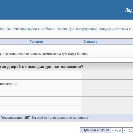
Лад
ина. Технический раздел
>
Стайлинг, Тюнинг, Доп. оборудование, Защита и Автозвук
>
Галерея
Справка
а, страхованию и охранным комплексам для Лады Калины.
ытие дверей с помощью доп. сигнализации?
ализована.
Голосовавшие:
157
. Вы ещё не голосовали в этом опросе
Страница 23 из 70
«
First
<
13