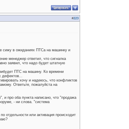
#
223
же сижу в ожиданиях ПТСа на машинку и
ение менеджер ответил, что сигналка
авно заявил, что надо будет штатную
прибудет ПТС на машину. Ко времени
х дефектов...
тивировать хочу и надеюсь, что конфликтов
самому. Ответьте, пожалуйста на
, и про оба пункта написано, что "продажа
оруме, - ни слова. "система
 по отдельности или активация происходит
маю?