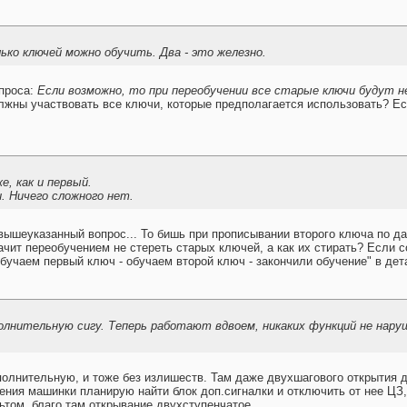
лько ключей можно обучить. Два - это железно.
опроса:
Если возможно, то при переобучении все старые ключи будут 
жны участвовать все ключи, которые предполагается использовать? Есл
е, как и первый.
. Ничего сложного нет.
на вышеуказанный вопрос... То бишь при прописывании второго ключа по 
начит переобучением не стереть старых ключей, а как их стирать? Если с
обучаем первый ключ - обучаем второй ключ - закончили обучение" в де
олнительную сигу. Теперь работают вдвоем, никаких функций не наруш
полнительную, и тоже без излишеств. Там даже двухшагового открытия д
чения машинки планирую найти блок доп.сигналки и отключить от нее ЦЗ,
ьтом, благо там открывание двухступенчатое.